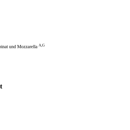
A,G
Spinat und Mozzarella
t