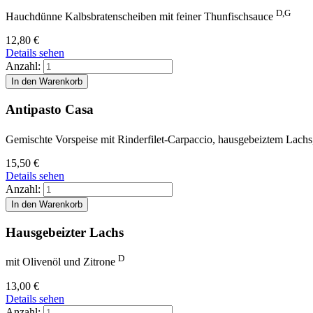
D,G
Hauchdünne Kalbsbratenscheiben mit feiner Thunfischsauce
12,80
€
Details sehen
Anzahl:
Antipasto Casa
Gemischte Vorspeise mit Rinderfilet-Carpaccio, hausgebeiztem Lachs
15,50
€
Details sehen
Anzahl:
Hausgebeizter Lachs
D
mit Olivenöl und Zitrone
13,00
€
Details sehen
Anzahl: