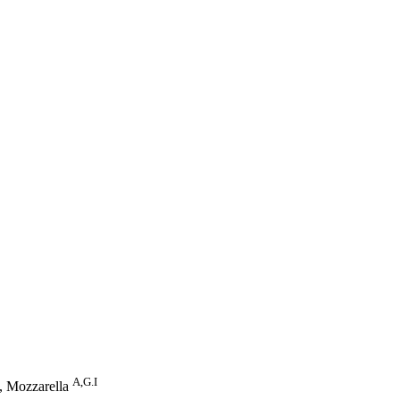
A,G.I
n, Mozzarella