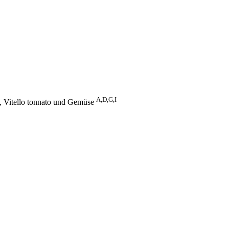
A,D,G,I
, Vitello tonnato und Gemüse