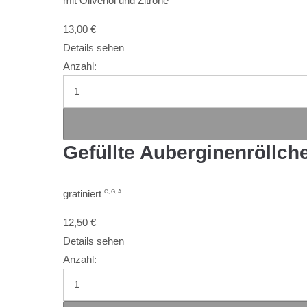
mit Olivenöl und Zitrone
13,00
€
Details sehen
Anzahl:
Gefüllte Auberginenröllch
gratiniert
C, G, A
12,50
€
Details sehen
Anzahl: