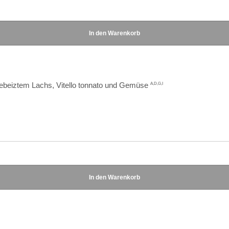
ebeiztem Lachs, Vitello tonnato und Gemüse
A,D,G,I